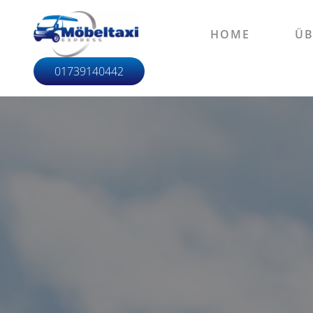
HOME
ÜB
01739140442