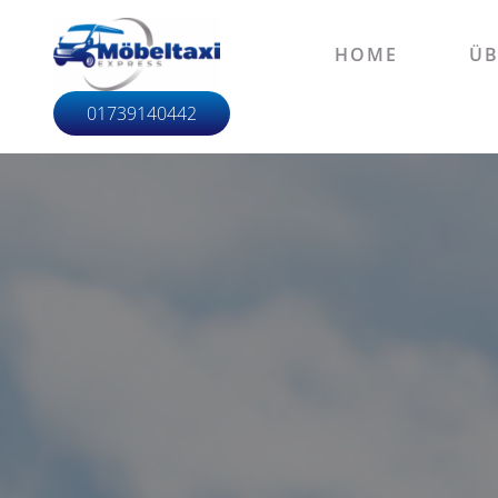
HOME
ÜB
01739140442