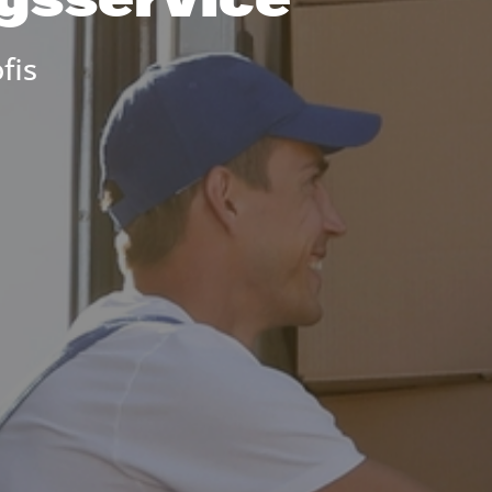
gsservice
fis