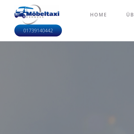
HOME
ÜB
01739140442