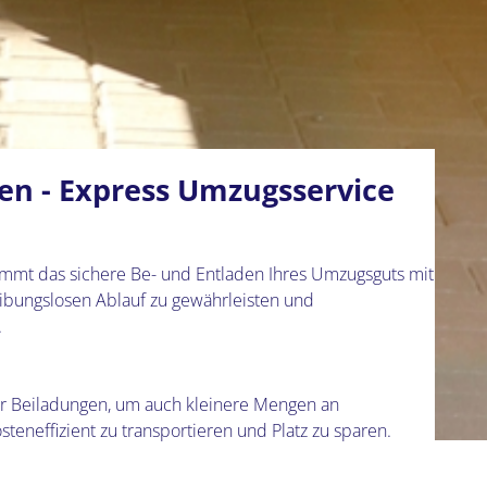
en - Express Umzugsservice
mmt das sichere Be- und Entladen Ihres Umzugsguts mit
eibungslosen Ablauf zu gewährleisten und
.
für Beiladungen, um auch kleinere Mengen an
eneffizient zu transportieren und Platz zu sparen.