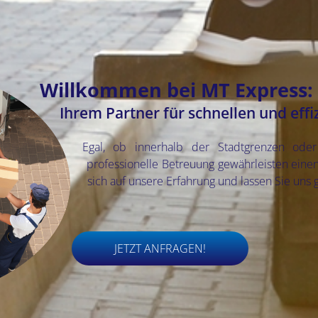
Willkommen bei MT Express:
Ihrem Partner für schnellen und eff
Egal, ob innerhalb der Stadtgrenzen ode
professionelle Betreuung gewährleisten einen
sich auf unsere Erfahrung und lassen Sie uns
JETZT ANFRAGEN!