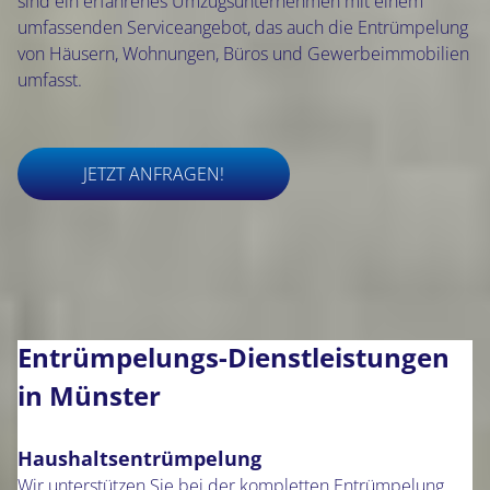
sind ein erfahrenes Umzugsunternehmen mit einem
umfassenden Serviceangebot, das auch die Entrümpelung
von Häusern, Wohnungen, Büros und Gewerbeimmobilien
umfasst.
JETZT ANFRAGEN!
Entrümpelungs-Dienstleistungen
in Münster
Haushaltsentrümpelung
Wir unterstützen Sie bei der kompletten Entrümpelung