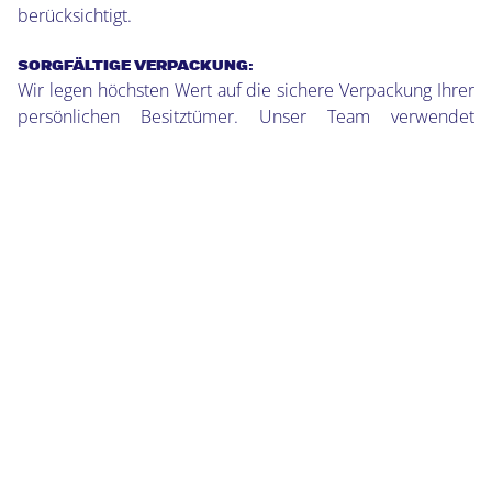
berücksichtigt.
SORGFÄLTIGE VERPACKUNG:
Wir legen höchsten Wert auf die sichere Verpackung Ihrer
persönlichen Besitztümer. Unser Team verwendet
hochwertige Verpackungsmaterialien und Techniken, um
sicherzustellen, dass Ihre Möbel und Gegenstände
unversehrt am Zielort ankommen.
PÜNKTLICHKEIT UND ZUVERLÄSSIGKEIT:
Wir wissen, wie wichtig es ist, dass Ihr Umzugstermin
eingehalten wird. Mit MT-Express können Sie sich darauf
verlassen, dass wir termingerecht und zuverlässig arbeiten.
TRANSPARENTE PREISE:
Bei MT-Express legen wir Wert auf Transparenz und faire
Preise. Wir bieten Ihnen ein umfassendes Angebot ohne
versteckte Kosten, damit Sie genau wissen, was Sie
erwarten können.