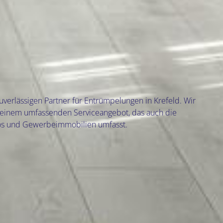
verlässigen Partner für Entrümpelungen in Krefeld. Wir
einem umfassenden Serviceangebot, das auch die
os und Gewerbeimmobilien umfasst.