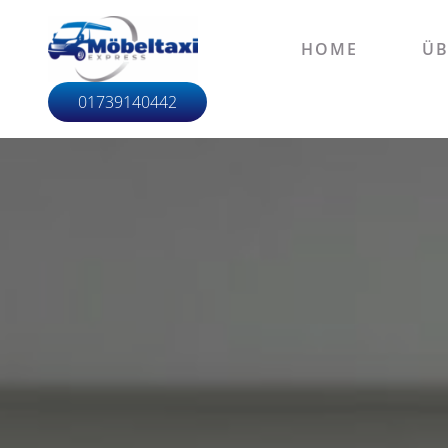
HOME
ÜB
01739140442