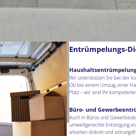
Entrümpelungs-Die
Haushaltsentrümpelun
Wir unterstützen Sie bei der
Ob bei einem Umzug, einer Hau
Platz – wir sind Ihr kompetent
Büro- und Gewerbeent
Auch in Büros und Gewerbeobje
umweltgerechte Entsorgung vo
arbeiten diskret und störungsf