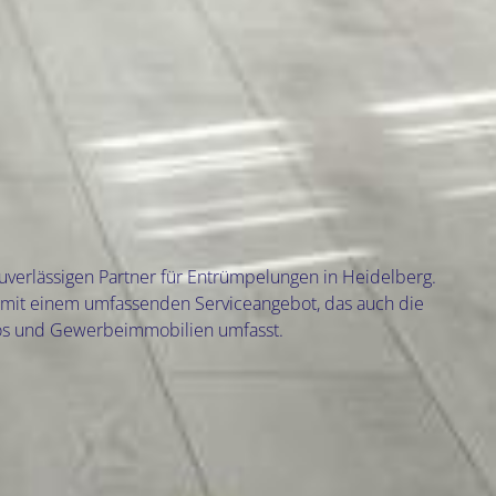
verlässigen Partner für Entrümpelungen in Heidelberg.
mit einem umfassenden Serviceangebot, das auch die
os und Gewerbeimmobilien umfasst.