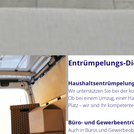
Entrümpelungs-Die
Haushaltsentrümpelun
Wir unterstützen Sie bei der
Ob bei einem Umzug, einer Hau
Platz – wir sind Ihr kompetent
Büro- und Gewerbeent
Auch in Büros und Gewerbeobje