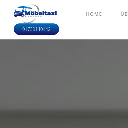
HOME
ÜB
01739140442