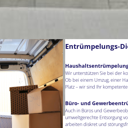
Entrümpelungs-Die
Haushaltsentrümpelun
Wir unterstützen Sie bei der
Ob bei einem Umzug, einer Hau
Platz – wir sind Ihr kompetent
Büro- und Gewerbeent
Auch in Büros und Gewerbeobje
umweltgerechte Entsorgung vo
arbeiten diskret und störungsf