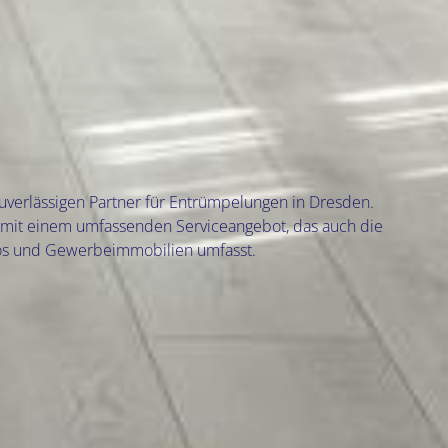
uverlässigen Partner für Entrümpelungen in Dresden.
mit einem umfassenden Serviceangebot, das auch die
os und Gewerbeimmobilien umfasst.