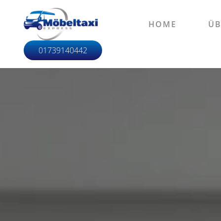
HOME
ÜB
01739140442