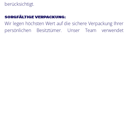
berücksichtigt.
SORGFÄLTIGE VERPACKUNG:
Wir legen höchsten Wert auf die sichere Verpackung Ihrer
persönlichen Besitztümer. Unser Team verwendet
hochwertige Verpackungsmaterialien und Techniken, um
sicherzustellen, dass Ihre Möbel und Gegenstände
unversehrt am Zielort ankommen.
PÜNKTLICHKEIT UND ZUVERLÄSSIGKEIT:
Wir wissen, wie wichtig es ist, dass Ihr Umzugstermin
eingehalten wird. Mit MT-Express können Sie sich darauf
verlassen, dass wir termingerecht und zuverlässig arbeiten.
TRANSPARENTE PREISE:
Bei MT-Express legen wir Wert auf Transparenz und faire
Preise. Wir bieten Ihnen ein umfassendes Angebot ohne
versteckte Kosten, damit Sie genau wissen, was Sie
erwarten können.