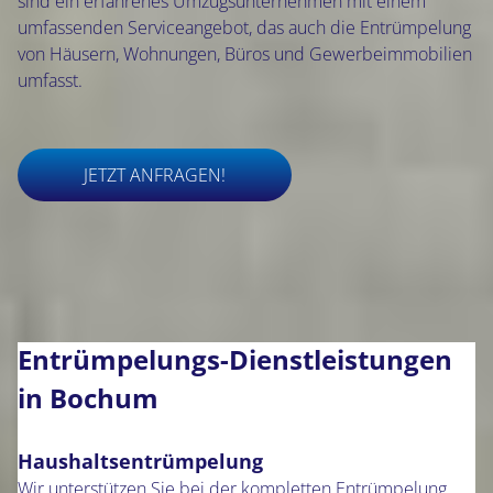
sind ein erfahrenes Umzugsunternehmen mit einem
umfassenden Serviceangebot, das auch die Entrümpelung
von Häusern, Wohnungen, Büros und Gewerbeimmobilien
umfasst.
JETZT ANFRAGEN!
Entrümpelungs-Dienstleistungen
in Bochum
Haushaltsentrümpelung
Wir unterstützen Sie bei der kompletten Entrümpelung